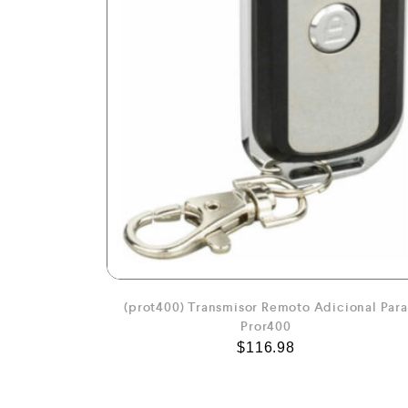
(prot400) Transmisor Remoto Adicional Para
Pror400
$
116.98