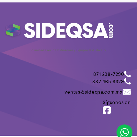
Soluciones en Identificación y Equipos S.A. de C.V.
871 298-7290
332 465 6329
ventas@sideqsa.com.mx
Síguenos en