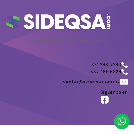
Soluciones en Identificación y Equipos S.A. de C.V.
871 298-7290
332 465 6329
ventas@sideqsa.com.mx
Síguenos en