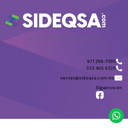
Soluciones en Identificación y Equipos S.A. de C.V.
871 298-7290
332 465 6329
ventas@sideqsa.com.mx
Síguenos en