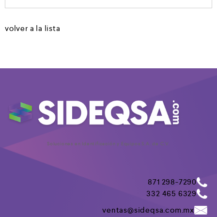
volver a la lista
Soluciones en Identificación y Equipos S.A. de C.V.
871 298-7290
332 465 6329
ventas@sideqsa.com.mx