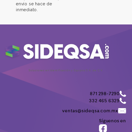
envío se hace de
inmediato.
Soluciones en Identificación y Equipos S.A. de C.V.
871 298-7290
332 465 6329
ventas@sideqsa.com.mx
Síguenos en