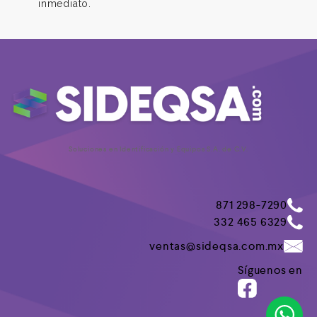
inmediato.
Soluciones en Identificación y Equipos S.A. de C.V.
871 298-7290
332 465 6329
ventas@sideqsa.com.mx
Síguenos en